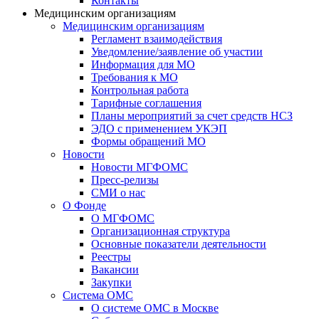
Контакты
Медицинским организациям
Медицинским организациям
Регламент взаимодействия
Уведомление/заявление об участии
Информация для МО
Требования к МО
Контрольная работа
Тарифные соглашения
Планы мероприятий за счет средств НСЗ
ЭДО с применением УКЭП
Формы обращений МО
Новости
Новости МГФОМС
Пресс-релизы
СМИ о нас
О Фонде
О МГФОМС
Организационная структура
Основные показатели деятельности
Реестры
Вакансии
Закупки
Система ОМС
О системе ОМС в Москве