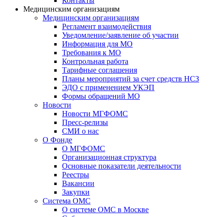
Контакты
Медицинским организациям
Медицинским организациям
Регламент взаимодействия
Уведомление/заявление об участии
Информация для МО
Требования к МО
Контрольная работа
Тарифные соглашения
Планы мероприятий за счет средств НСЗ
ЭДО с применением УКЭП
Формы обращений МО
Новости
Новости МГФОМС
Пресс-релизы
СМИ о нас
О Фонде
О МГФОМС
Организационная структура
Основные показатели деятельности
Реестры
Вакансии
Закупки
Система ОМС
О системе ОМС в Москве