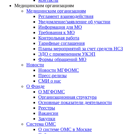
Контакты
Медицинским организациям
Медицинским организациям
Регламент взаимодействия
Уведомление/заявление об участии
Информация для МО
Требования к МО
Контрольная работа
Тарифные соглашения
Планы мероприятий за счет средств НСЗ
ЭДО с применением УКЭП
Формы обращений МО
Новости
Новости МГФОМС
Пресс-релизы
СМИ о нас
О Фонде
О МГФОМС
Организационная структура
Основные показатели деятельности
Реестры
Вакансии
Закупки
Система ОМС
О системе ОМС в Москве