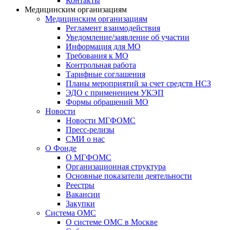
Контакты
Медицинским организациям
Медицинским организациям
Регламент взаимодействия
Уведомление/заявление об участии
Информация для МО
Требования к МО
Контрольная работа
Тарифные соглашения
Планы мероприятий за счет средств НСЗ
ЭДО с применением УКЭП
Формы обращений МО
Новости
Новости МГФОМС
Пресс-релизы
СМИ о нас
О Фонде
О МГФОМС
Организационная структура
Основные показатели деятельности
Реестры
Вакансии
Закупки
Система ОМС
О системе ОМС в Москве