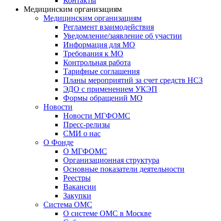
Контакты
Медицинским организациям
Медицинским организациям
Регламент взаимодействия
Уведомление/заявление об участии
Информация для МО
Требования к МО
Контрольная работа
Тарифные соглашения
Планы мероприятий за счет средств НСЗ
ЭДО с применением УКЭП
Формы обращений МО
Новости
Новости МГФОМС
Пресс-релизы
СМИ о нас
О Фонде
О МГФОМС
Организационная структура
Основные показатели деятельности
Реестры
Вакансии
Закупки
Система ОМС
О системе ОМС в Москве