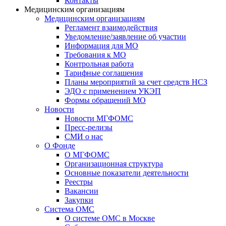
Контакты
Медицинским организациям
Медицинским организациям
Регламент взаимодействия
Уведомление/заявление об участии
Информация для МО
Требования к МО
Контрольная работа
Тарифные соглашения
Планы мероприятий за счет средств НСЗ
ЭДО с применением УКЭП
Формы обращений МО
Новости
Новости МГФОМС
Пресс-релизы
СМИ о нас
О Фонде
О МГФОМС
Организационная структура
Основные показатели деятельности
Реестры
Вакансии
Закупки
Система ОМС
О системе ОМС в Москве