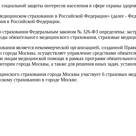
социальной защиты интересов населения в сфере охраны здоров
 медицинском страховании в Российской Федерации» (далее - Фе
ия в Российской Федерации.
го страхования Федеральным законом № 326-ФЗ определены: заст
нды обязательного медицинского страхования, страховые медиц
хования является некоммерческой организацией, созданной Пра
ии города Москвы, осуществляет управление средствами обязате
ным лицам медицинской помощи в рамках программ обязательног
ритории города Москвы, а также для решения иных задач, уста
цинского страхования города Москвы участвует 6 страховых ме
скому страхованию в городе Москве.