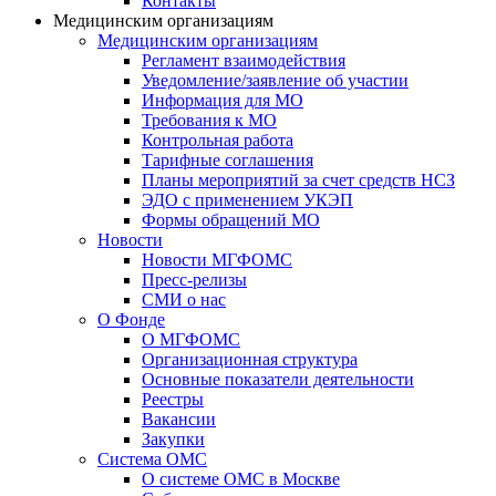
Контакты
Медицинским организациям
Медицинским организациям
Регламент взаимодействия
Уведомление/заявление об участии
Информация для МО
Требования к МО
Контрольная работа
Тарифные соглашения
Планы мероприятий за счет средств НСЗ
ЭДО с применением УКЭП
Формы обращений МО
Новости
Новости МГФОМС
Пресс-релизы
СМИ о нас
О Фонде
О МГФОМС
Организационная структура
Основные показатели деятельности
Реестры
Вакансии
Закупки
Система ОМС
О системе ОМС в Москве