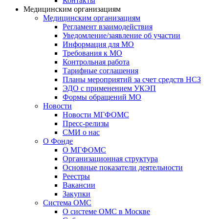
Контакты
Медицинским организациям
Медицинским организациям
Регламент взаимодействия
Уведомление/заявление об участии
Информация для МО
Требования к МО
Контрольная работа
Тарифные соглашения
Планы мероприятий за счет средств НСЗ
ЭДО с применением УКЭП
Формы обращений МО
Новости
Новости МГФОМС
Пресс-релизы
СМИ о нас
О Фонде
О МГФОМС
Организационная структура
Основные показатели деятельности
Реестры
Вакансии
Закупки
Система ОМС
О системе ОМС в Москве