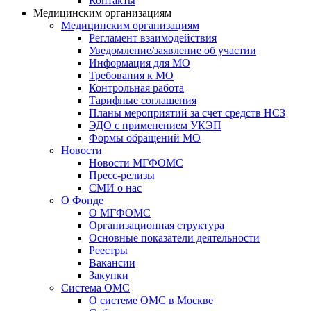
Контакты
Медицинским организациям
Медицинским организациям
Регламент взаимодействия
Уведомление/заявление об участии
Информация для МО
Требования к МО
Контрольная работа
Тарифные соглашения
Планы мероприятий за счет средств НСЗ
ЭДО с применением УКЭП
Формы обращений МО
Новости
Новости МГФОМС
Пресс-релизы
СМИ о нас
О Фонде
О МГФОМС
Организационная структура
Основные показатели деятельности
Реестры
Вакансии
Закупки
Система ОМС
О системе ОМС в Москве