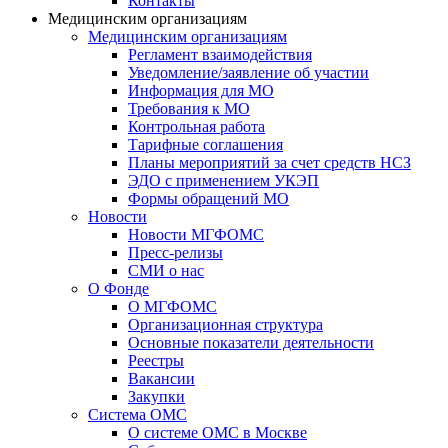
Контакты
Медицинским организациям
Медицинским организациям
Регламент взаимодействия
Уведомление/заявление об участии
Информация для МО
Требования к МО
Контрольная работа
Тарифные соглашения
Планы мероприятий за счет средств НСЗ
ЭДО с применением УКЭП
Формы обращений МО
Новости
Новости МГФОМС
Пресс-релизы
СМИ о нас
О Фонде
О МГФОМС
Организационная структура
Основные показатели деятельности
Реестры
Вакансии
Закупки
Система ОМС
О системе ОМС в Москве